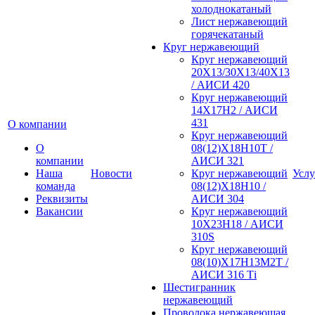
холоднокатаный
Лист нержавеющий
горячекатаный
Круг нержавеющий
Круг нержавеющий
20Х13/30Х13/40Х13
/ АИСИ 420
Круг нержавеющий
14Х17Н2 / АИСИ
431
О компании
Круг нержавеющий
О
08(12)Х18Н10Т /
компании
АИСИ 321
Наша
Новости
Круг нержавеющий
Услу
команда
08(12)Х18Н10 /
Реквизиты
АИСИ 304
Вакансии
Круг нержавеющий
10Х23Н18 / АИСИ
310S
Круг нержавеющий
08(10)Х17Н13М2Т /
АИСИ 316 Тi
Шестигранник
нержавеющий
Проволока нержавеющая