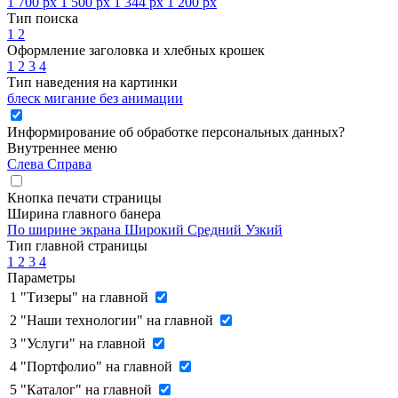
1 700 px
1 500 px
1 344 px
1 200 px
Тип поиска
1
2
Оформление заголовка и хлебных крошек
1
2
3
4
Тип наведения на картинки
блеск
мигание
без анимации
Информирование об обработке персональных данных
?
Внутреннее меню
Слева
Справа
Кнопка печати страницы
Ширина главного банера
По ширине экрана
Широкий
Средний
Узкий
Тип главной страницы
1
2
3
4
Параметры
1
"Тизеры" на главной
2
"Наши технологии" на главной
3
"Услуги" на главной
4
"Портфолио" на главной
5
"Каталог" на главной