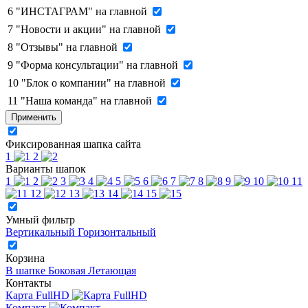
6
"ИНСТАГРАМ" на главной
7
"Новости и акции" на главной
8
"Отзывы" на главной
9
"Форма консультации" на главной
10
"Блок о компании" на главной
11
"Наша команда" на главной
Применить
Фиксированная шапка сайта
1
2
Варианты шапок
1
2
3
4
5
6
7
8
9
10
11
12
13
14
15
Умный фильтр
Вертикальный
Горизонтальный
Корзина
В шапке
Боковая
Летающая
Контакты
Карта FullHD
Компакт