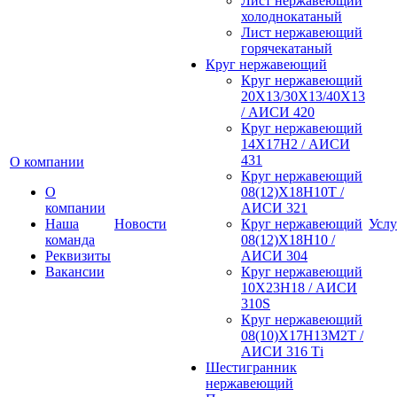
Лист нержавеющий
холоднокатаный
Лист нержавеющий
горячекатаный
Круг нержавеющий
Круг нержавеющий
20Х13/30Х13/40Х13
/ АИСИ 420
Круг нержавеющий
14Х17Н2 / АИСИ
431
О компании
Круг нержавеющий
О
08(12)Х18Н10Т /
компании
АИСИ 321
Наша
Новости
Круг нержавеющий
Услу
команда
08(12)Х18Н10 /
Реквизиты
АИСИ 304
Вакансии
Круг нержавеющий
10Х23Н18 / АИСИ
310S
Круг нержавеющий
08(10)Х17Н13М2Т /
АИСИ 316 Тi
Шестигранник
нержавеющий