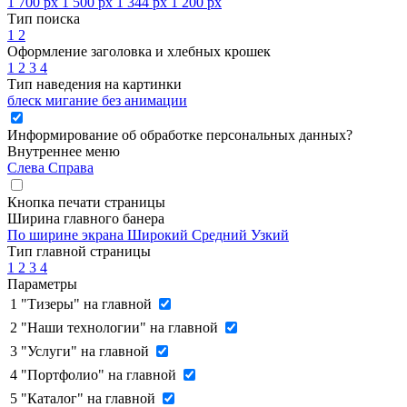
1 700 px
1 500 px
1 344 px
1 200 px
Тип поиска
1
2
Оформление заголовка и хлебных крошек
1
2
3
4
Тип наведения на картинки
блеск
мигание
без анимации
Информирование об обработке персональных данных
?
Внутреннее меню
Слева
Справа
Кнопка печати страницы
Ширина главного банера
По ширине экрана
Широкий
Средний
Узкий
Тип главной страницы
1
2
3
4
Параметры
1
"Тизеры" на главной
2
"Наши технологии" на главной
3
"Услуги" на главной
4
"Портфолио" на главной
5
"Каталог" на главной