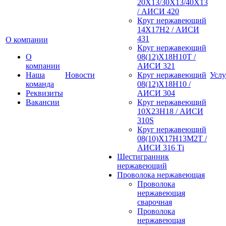
20Х13/30Х13/40Х13
/ АИСИ 420
Круг нержавеющий
14Х17Н2 / АИСИ
431
О компании
Круг нержавеющий
О
08(12)Х18Н10Т /
компании
АИСИ 321
Наша
Новости
Круг нержавеющий
Услу
команда
08(12)Х18Н10 /
Реквизиты
АИСИ 304
Вакансии
Круг нержавеющий
10Х23Н18 / АИСИ
310S
Круг нержавеющий
08(10)Х17Н13М2Т /
АИСИ 316 Тi
Шестигранник
нержавеющий
Проволока нержавеющая
Проволока
нержавеющая
сварочная
Проволока
нержавеющая