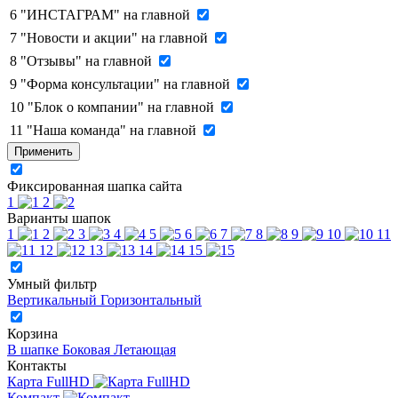
6
"ИНСТАГРАМ" на главной
7
"Новости и акции" на главной
8
"Отзывы" на главной
9
"Форма консультации" на главной
10
"Блок о компании" на главной
11
"Наша команда" на главной
Применить
Фиксированная шапка сайта
1
2
Варианты шапок
1
2
3
4
5
6
7
8
9
10
11
12
13
14
15
Умный фильтр
Вертикальный
Горизонтальный
Корзина
В шапке
Боковая
Летающая
Контакты
Карта FullHD
Компакт