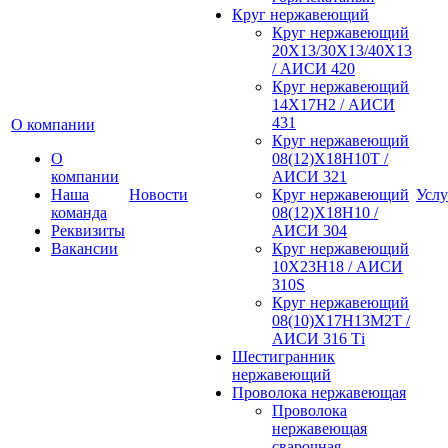
Круг нержавеющий
Круг нержавеющий
20Х13/30Х13/40Х13
/ АИСИ 420
Круг нержавеющий
14Х17Н2 / АИСИ
431
О компании
Круг нержавеющий
О
08(12)Х18Н10Т /
компании
АИСИ 321
Наша
Новости
Круг нержавеющий
Услу
команда
08(12)Х18Н10 /
Реквизиты
АИСИ 304
Вакансии
Круг нержавеющий
10Х23Н18 / АИСИ
310S
Круг нержавеющий
08(10)Х17Н13М2Т /
АИСИ 316 Тi
Шестигранник
нержавеющий
Проволока нержавеющая
Проволока
нержавеющая
сварочная