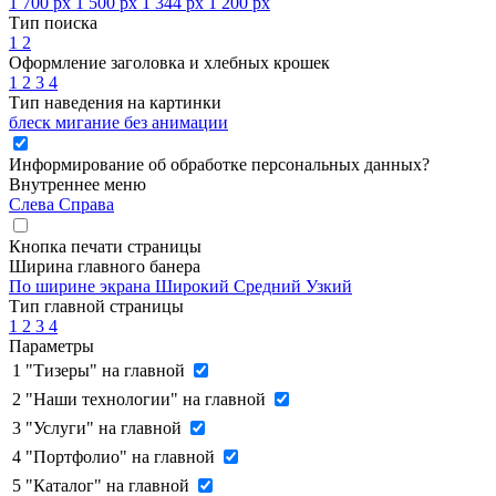
1 700 px
1 500 px
1 344 px
1 200 px
Тип поиска
1
2
Оформление заголовка и хлебных крошек
1
2
3
4
Тип наведения на картинки
блеск
мигание
без анимации
Информирование об обработке персональных данных
?
Внутреннее меню
Слева
Справа
Кнопка печати страницы
Ширина главного банера
По ширине экрана
Широкий
Средний
Узкий
Тип главной страницы
1
2
3
4
Параметры
1
"Тизеры" на главной
2
"Наши технологии" на главной
3
"Услуги" на главной
4
"Портфолио" на главной
5
"Каталог" на главной