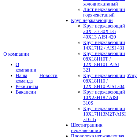
холоднокатаный
Лист нержавеющий
горячекатаный
Круг нержавеющий
Круг нержавеющий
20Х13 / 30Х13 /
40Х13 AISI 420
Круг нержавеющий
14Х17Н2 / AISI 431
Круг нержавеющий
О компании
08Х18Н10Т /
О
12Х18Н10Т AISI
компании
321
Наша
Новости
Круг нержавеющий
Услу
команда
08Х18Н10 /
Реквизиты
12Х18Н10 AISI 304
Вакансии
Круг нержавеющий
10Х23Н18 / AISI
310S
Круг нержавеющий
10Х17Н13М2Т/AISI
316 Тi
Шестигранник
нержавеющий
Проволока нержавеющая