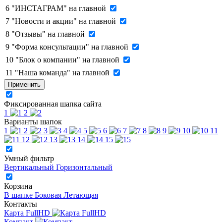
6
"ИНСТАГРАМ" на главной
7
"Новости и акции" на главной
8
"Отзывы" на главной
9
"Форма консультации" на главной
10
"Блок о компании" на главной
11
"Наша команда" на главной
Применить
Фиксированная шапка сайта
1
2
Варианты шапок
1
2
3
4
5
6
7
8
9
10
11
12
13
14
15
Умный фильтр
Вертикальный
Горизонтальный
Корзина
В шапке
Боковая
Летающая
Контакты
Карта FullHD
Компакт