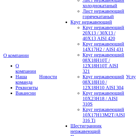
Лист нержавеющий
холоднокатаный
Лист нержавеющий
горячекатаный
Круг нержавеющий
Круг нержавеющий
20Х13 / 30Х13 /
40Х13 AISI 420
Круг нержавеющий
14Х17Н2 / AISI 431
Круг нержавеющий
О компании
08Х18Н10Т /
О
12Х18Н10Т AISI
компании
321
Наша
Новости
Круг нержавеющий
Услу
команда
08Х18Н10 /
Реквизиты
12Х18Н10 AISI 304
Вакансии
Круг нержавеющий
10Х23Н18 / AISI
310S
Круг нержавеющий
10Х17Н13М2Т/AISI
316 Тi
Шестигранник
нержавеющий