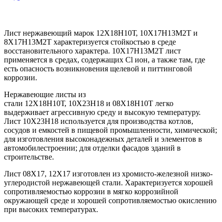
Лист нержавеющий марок 12Х18Н10Т, 10Х17Н13М2Т и
8Х17Н13М2Т характеризуется стойкостью в среде
восстановительного характера. 10Х17Н13М2Т лист
применяется в средах, содержащих Cl ион, а также там, где
есть опасность возникновения щелевой и питтинговой
коррозии.
Нержавеющие листы из
стали 12Х18Н10Т, 10Х23Н18 и 08Х18Н10Т легко
выдерживает агрессивную среду и высокую температуру.
Лист 10Х23Н18 используется для производства котлов,
сосудов и емкостей в пищевой промышленности, химической;
для изготовления высоконадежных деталей и элементов в
автомобилестроении; для отделки фасадов зданий в
строительстве.
Лист 08Х17, 12Х17 изготовлен из хромисто-железной низко-
углеродистой нержавеющей стали. Характеризуется хорошей
сопротивляемостью коррозии в мягко коррозийной
окружающей среде и хорошей сопротивляемостью окислению
при высоких температурах.